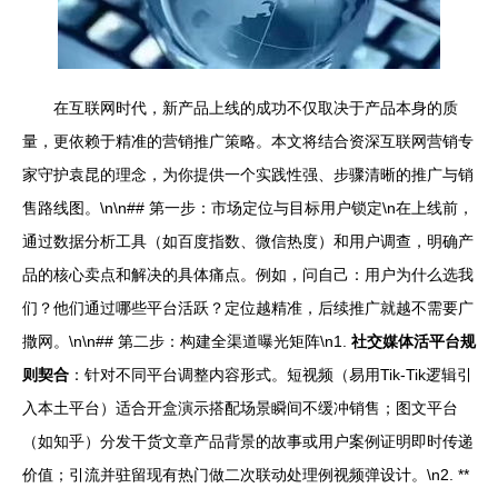
在互联网时代，新产品上线的成功不仅取决于产品本身的质
量，更依赖于精准的营销推广策略。本文将结合资深互联网营销专
家守护袁昆的理念，为你提供一个实践性强、步骤清晰的推广与销
售路线图。\n\n## 第一步：市场定位与目标用户锁定\n在上线前，
通过数据分析工具（如百度指数、微信热度）和用户调查，明确产
品的核心卖点和解决的具体痛点。例如，问自己：用户为什么选我
们？他们通过哪些平台活跃？定位越精准，后续推广就越不需要广
撒网。\n\n## 第二步：构建全渠道曝光矩阵\n1.
社交媒体活平台规
则契合
：针对不同平台调整内容形式。短视频（易用Tik-Tik逻辑引
入本土平台）适合开盒演示搭配场景瞬间不缓冲销售；图文平台
（如知乎）分发干货文章产品背景的故事或用户案例证明即时传递
价值；引流并驻留现有热门做二次联动处理例视频弹设计。\n2. **