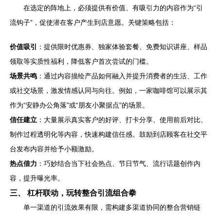
在选定的阵地上，必须提供有价值、有吸引力的内容作为“引
流钩子”，促使潜在客户产生到店意愿。关键策略包括：
价值吸引
：提供限时优惠券、独家体验套餐、免费知识讲座、样品
领取等实质性福利，降低客户首次尝试的门槛。
场景共鸣
：通过内容描绘产品如何融入并提升消费者的生活、工作
或社交场景，激发情感认同与向往。例如，一家咖啡馆可以展示其
作为“安静办公角落”或“朋友小聚据点”的场景。
信任建立
：大量展示真实客户的好评、打卡分享、使用前后对比、
制作过程透明化等内容，快速构建信任感。鼓励到店顾客在社交平
台发布内容并给予小额激励。
热点借力
：巧妙结合当下社会热点、节日节气、流行话题创作内
容，提升曝光率。
三、 杠杆联动，玩转整合引流组合拳
单一渠道的引流效果有限，需构建多渠道协同的整合营销链